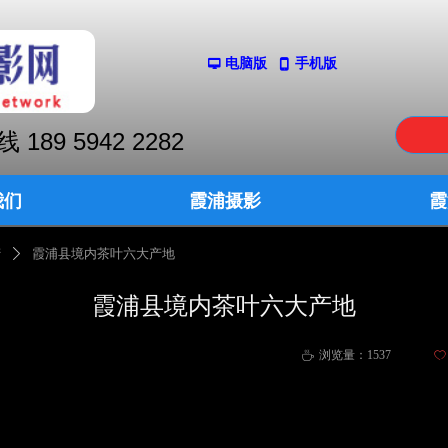
电脑版
手机版
넡
넓
9 5942 2282
我们
霞浦摄影
霞
我们
霞浦摄影
霞
产
霞浦县境内茶叶六大产地
ꄲ
霞浦县境内茶叶六大产地
浏览量：
1537
ꄀ
ꄘ