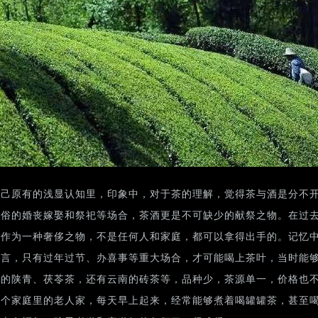
自己原有的浅显认知里，印象中，对于茶的理解，觉得茶与酒是分不
民俗的婚丧嫁娶和祭祀等场合，茶酒更是不可缺少的献祭之物。在过
叶作为一种奢侈之物，不是任何人和家庭，都可以拿得出手的。记忆
而言，只有过年过节、办喜事等重大场合，才可能喝上茶叶，当时能
见的陕青、茯苓茶，还有云南的砖茶等，品种少，茶源单一，价格也
某个家庭里的老人家，每天早上起来，经常能够煮着喝罐罐茶，甚至