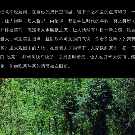
在经意不经意间，在自己的成长空间里，留下挥之不去的点滴印痕，
绪，让人回味，启人哲思。尚记得，都是学生时代的年龄，有文科班
于开怀逗笑间，流露出风趣幽默之态，让人顿然有耳目一新之感。话
体量大，就边笑边指点，且以乐不可支的口气说，你看你这喝水的架
梦》里大观园中的人物，在曹老夫子的笔下，人家谈到茶饮，把一口
大口“吃茶”，那就叫饮马饮驴！回想当时情景，让人在开怀大笑间，
文化，仿佛吃茶斗茶的情节如在眼前。