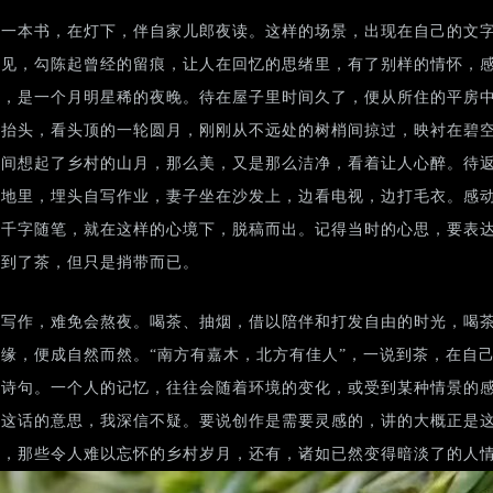
捧一本书，在灯下，伴自家儿郎夜读。这样的场景，出现在自己的文
遇见，勾陈起曾经的留痕，让人在回忆的思绪里，有了别样的情怀，
候，是一个月明星稀的夜晚。待在屋子里时间久了，便从所住的平房
一抬头，看头顶的一轮圆月，刚刚从不远处的树梢间掠过，映衬在碧
然间想起了乡村的山月，那么美，又是那么洁净，看着让人心醉。待
天地里，埋头自写作业，妻子坐在沙发上，边看电视，边打毛衣。感
的千字随笔，就在这样的心境下，脱稿而出。记得当时的心思，要表
写到了茶，但只是捎带而已。
和写作，难免会熬夜。喝茶、抽烟，借以陪伴和打发自由的时光，喝
缘，便成自然而然。“南方有嘉木，北方有佳人”，一说到茶，在自
的诗句。一个人的记忆，往往会随着环境的变化，或受到某种情景的
对这话的意思，我深信不疑。要说创作是需要灵感的，讲的大概正是
事，那些令人难以忘怀的乡村岁月，还有，诸如已然变得暗淡了的人